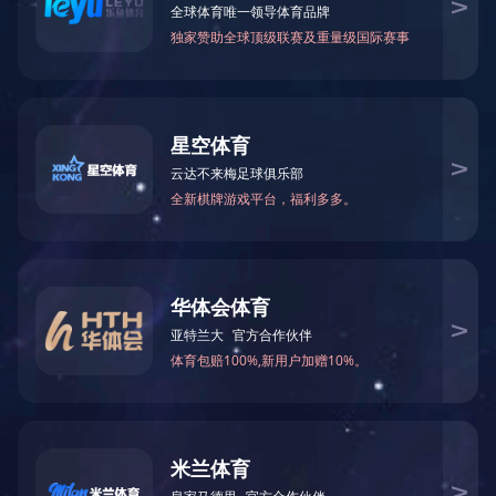
PRODUCT
案例展示
厂房展示
米兰(中国)官网

028-84824285
厂区展示2
星光西路115号1幢1层


1098801544@qq.com